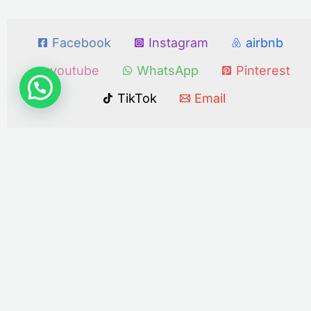
Facebook
Instagram
airbnb
youtube
WhatsApp
Pinterest
TikTok
Email
Politique de confidentialité
Contact
Que Faire à Djerba en vacance
Qui sommes Nous
Transport touristique sur djerba
Immobilier
Voyager autour du monde
Blog Voyage de l’ile des reves
djerba jet ski Nautic activity
Les meilleurs hôtels a Djerba Tunisie
Remorquage à Djerba
la balade à cheval sur l’ile de djerba
island tour djerba
Voiture de location Djerba
quad ride in Djerba