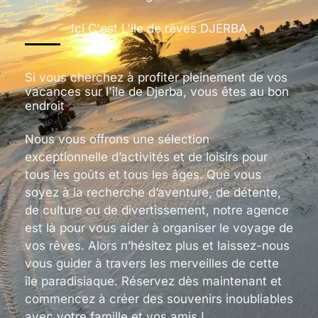
Ici C'est L'ile de rêves DJERBA
Si vous cherchez à profiter pleinement de vos
vacances sur l'île de Djerba, vous êtes au bon
endroit
Nous vous offrons une sélection
exceptionnelle d’activités et de loisirs pour
tous les goûts et tous les âges. Que vous
soyez à la recherche d’aventure, de détente,
de culture ou de divertissement, notre agence
est là pour vous aider à organiser le voyage de
vos rêves. Alors n’hésitez plus et laissez-nous
vous guider à travers les merveilles de cette
île paradisiaque. Réservez dès maintenant et
commencez à créer des souvenirs inoubliables
avec votre famille et vos amis !