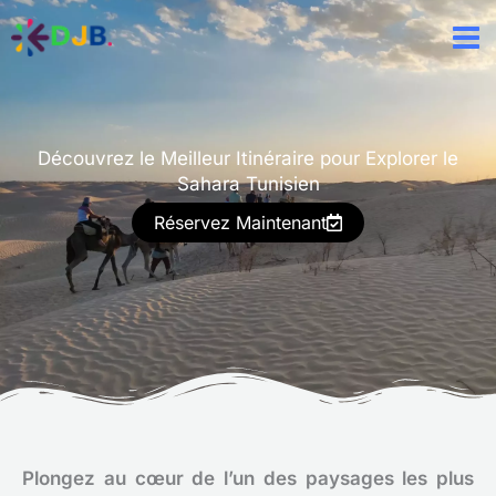
Aller
au
contenu
Découvrez le Meilleur Itinéraire pour Explorer le
Sahara Tunisien
Réservez Maintenant
Plongez au cœur de l’un des paysages les plus