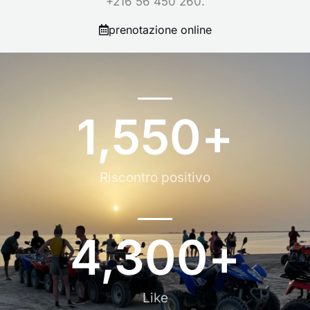
+216 56 450 260.
prenotazione online
1,550
+
Riscontro positivo
4,300
+
Like