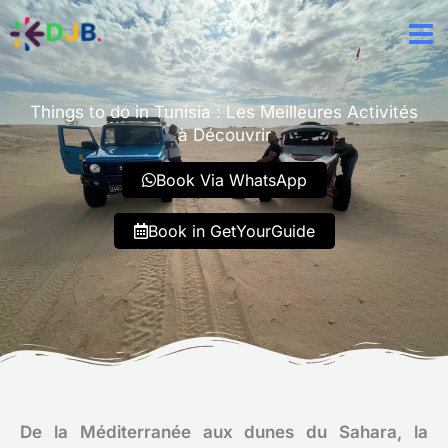
Aller
au
contenu
Things to do in Tunisia : Les Meilleures Activités
à Découvrir
Book Via WhatsApp
Book in GetYourGuide
De la Méditerranée aux dunes du Sahara, la